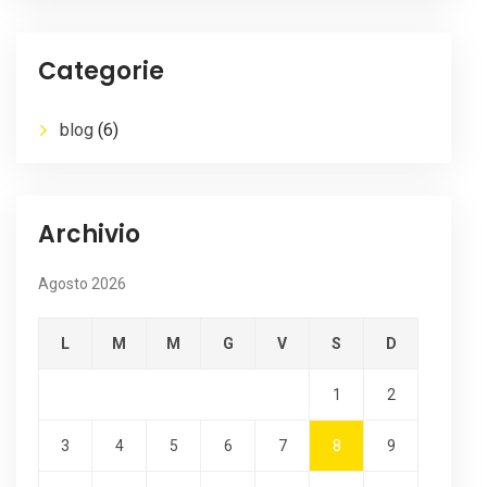
Categorie
blog
(6)
Archivio
Agosto 2026
L
M
M
G
V
S
D
1
2
3
4
5
6
7
8
9