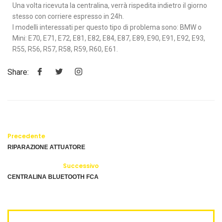
Una volta ricevuta la centralina, verrà rispedita indietro il giorno
stesso con corriere espresso in 24h.
I modelli interessati per questo tipo di problema sono: BMW o
Mini: E70, E71, E72, E81, E82, E84, E87, E89, E90, E91, E92, E93,
R55, R56, R57, R58, R59, R60, E61.
Share:
Precedente
RIPARAZIONE ATTUATORE
Successivo
CENTRALINA BLUETOOTH FCA