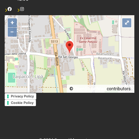
+
⤢
−
©
OpenStreetMap
contributors.
Privacy Policy
Cookie Policy