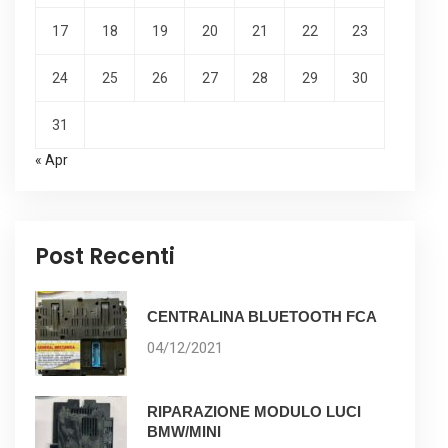
17
18
19
20
21
22
23
24
25
26
27
28
29
30
31
« Apr
Post Recenti
CENTRALINA BLUETOOTH FCA
04/12/2021
RIPARAZIONE MODULO LUCI
BMW/MINI