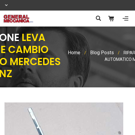
IONE
LEVA
CE CAMBIO
Home
Blog Posts
/
/
RIPA
O MERCEDES
AUTOMATICO M
NZ